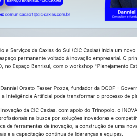
o e Serviços de Caxias do Sul (CIC Caxias) inicia um novo
spaço permanente voltado à inovação empresarial. O pri
30, no Espaço Banrisul, com o workshop "Planejamento Est
r Danniel Orsato Tesser Pozza, fundador da DOOP - Gove
 Inteligência Artificial pode transformar o processo de 
e Inovação da CIC Caxias, com apoio do Trinopolo, o INO
rofissionais na busca por soluções inovadoras e competitiv
rática de ferramentas de inovação, a construção de uma nov
ais e a capacitação contínua de lideranças e equipes.