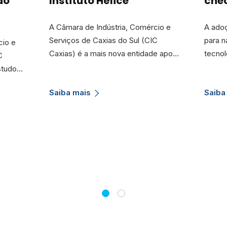
ão
Instituto Hélice
che
A Câmara de Indústria, Comércio e
A adoç
Serviços de Caxias do Sul (CIC
para n
cio e
Caxias) é a mais nova entidade apo…
tecno
C
Estudo…
Saiba mais
Saiba