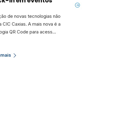
ck-in em eventos
implantação de
terminal rodoferr
ão de novas tecnologias não
em Vacaria
a CIC Caxias. A mais nova é a
logia QR Code para acess…
O vice-presidente de Serv
Câmara de Indústria, Comé
Serviços de Caxias do Sul 
 mais
Cax…
Saiba mais