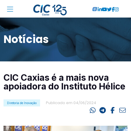
Institucional
Notícias
Associadas
Soluções
Locações
CIC Caxias é a mais nova
Cursos
apoiadora do Instituto Hélice
RA CIC Caxias
Publicado em 04/06/2024
Diretoria de Inovação
Eventos
Notícias