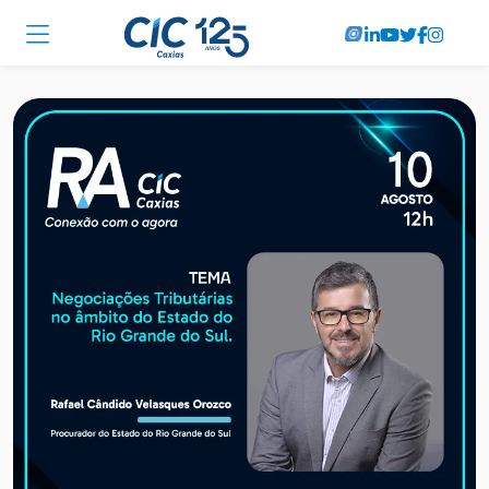
Institucional
Associadas
Soluções
Locações
Cursos
RA CIC Caxias
Eventos
Notícias