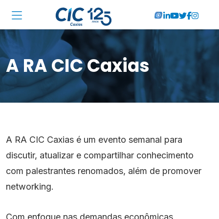
Institucional
A RA CIC Caxias
Associadas
Soluções
Locações
Cursos
A RA CIC Caxias é um evento semanal para
RA CIC Caxias
discutir, atualizar e compartilhar conhecimento
com palestrantes renomados, além de promover
Eventos
networking.
Notícias
Com enfoque nas demandas econômicas,