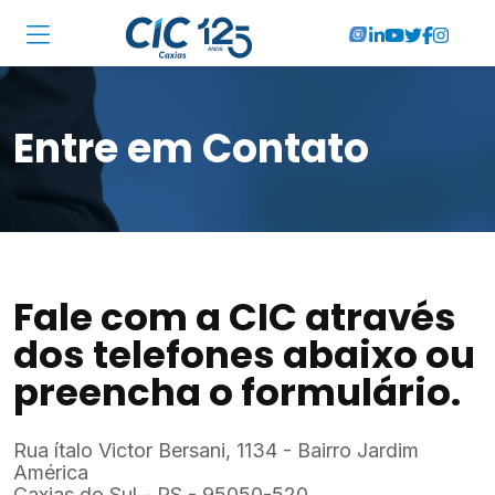
Institucional
Entre em Contato
Associadas
Soluções
Locações
Cursos
Fale com a CIC através
dos telefones abaixo ou
RA CIC Caxias
preencha o formulário.
Eventos
Rua ítalo Victor Bersani, 1134 - Bairro Jardim
Notícias
América
Caxias do Sul - RS - 95050-520