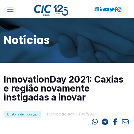
Institucional
Notícias
Associadas
Soluções
Locações
InnovationDay 2021: Caxias
Cursos
e região novamente
RA CIC Caxias
instigadas a inovar
Eventos
Publicado em 13/09/2021
Diretoria de Inovação
Notícias