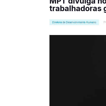
MPT divulga no
trabalhadoras 
P
Diretoria de Desenvolvimento Humano