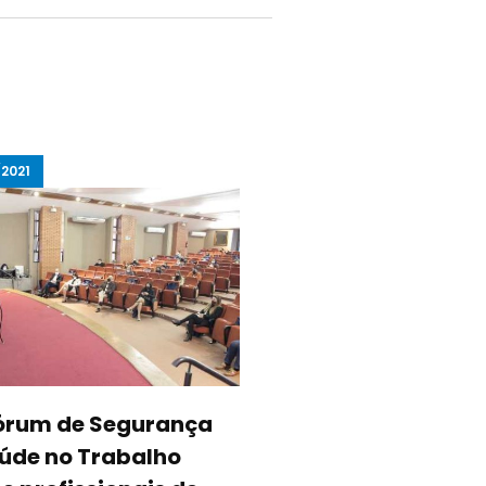
2021
13/05/2021
Fórum de Segurança
Sancionada lei qu
úde no Trabalho
mantém grávida