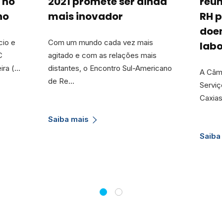
 no
2021 promete ser ainda
reún
ho
mais inovador
RH 
doe
cio e
Com um mundo cada vez mais
lab
C
agitado e com as relações mais
ira (…
distantes, o Encontro Sul-Americano
A Câma
de Re…
Serviç
Caxias
Saiba mais
Saiba