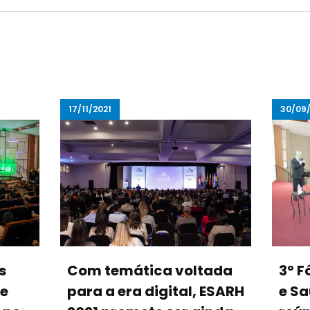
17/11/2021
30/09/
s
Com temática voltada
3º 
de
para a era digital, ESARH
e Sa