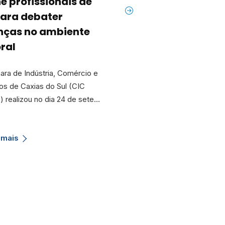
e profissionais de
afastadas do tra
para debater
presencial durant
nças no ambiente
pandemia
oral
Foi sancionada pelo presid
República a Lei 14.151, que 
ra de Indústria, Comércio e
afastamento das gestante
os de Caxias do Sul (CIC
) realizou no dia 24 de sete…
Saiba mais
 mais