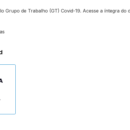
elo Grupo de Trabalho (GT) Covid-19. Acesse a íntegra do
ias
d
A
L