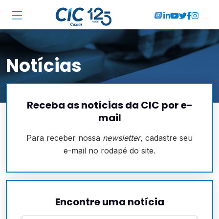
Institucional
Notícias
Associadas
Soluções
Receba as notícias da CIC por e-
Locações
mail
Cursos
Para receber nossa
newsletter
, cadastre seu
e-mail no rodapé do site.
RA CIC Caxias
Eventos
Encontre uma notícia
Notícias