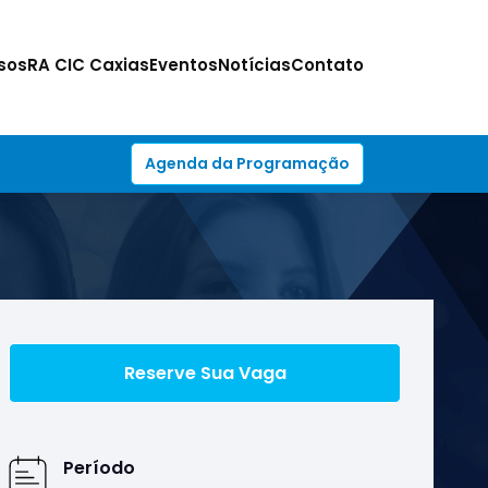
sos
RA CIC Caxias
Eventos
Notícias
Contato
Agenda da Programação
Reserve Sua Vaga
Período