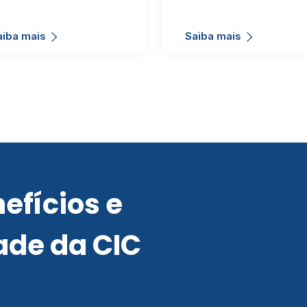
aiba mais
Saiba mais
efícios e
ade da CIC