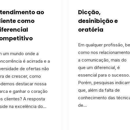
tendimento ao
Dicção,
liente como
desinibição e
iferencial
oratória
ompetitivo
Em qualquer profissão, b
como nos relacionamento
m um mundo onde a
a comunicação, mais do
ncorrência é acirrada e a
que um diferencial, é
versidade de ofertas não
essencial para o sucesso.
ra de crescer, como
Porém, pesquisas indica
demos destacar nossa
que, além da falta de
rca e ganhar o coração
conhecimento das técnic
s clientes? A resposta
de…
side na excelência do…