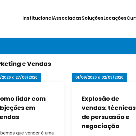
Institucional
Associadas
Soluções
Locações
Cur
keting e Vendas
/2026 a 27/08/2026
01/09/2026 a 02/09/2026
omo lidar com
Explosão de
bjeções em
vendas: técnicas
endas
de persuasão e
negociação
abemos que vender é uma