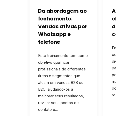
Da abordagem ao
A
fechamento:
c
Vendas ativas por
d
Whatsapp e
c
telefone
E
co
Este treinamento tem como
di
objetivo qualificar
pa
profissionais de diferentes
po
áreas e segmentos que
ma
atuam em vendas B2B ou
do
B2C, ajudando-os a
re
melhorar seus resultados,
revisar seus pontos de
contato e…