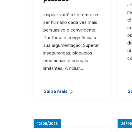
ar
m
Inspirar você a se tornar um
té
ser humano cada vez mais
c
persuasivo e convincente;
ob
Dar força e congruência a
du
sua argumentação; Superar
ob
inseguranças, bloqueios
c
emocionais e crenças
limitantes; Ampliar…
Saiba mais
S
12/09/2026
26/09