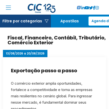
Institucional
Filtre por categorias
Apostilas
Agenda d
Associadas
Fiscal, Financeiro, Contábil, Tributário,
Soluções
Comércio Exterior
Locações
13/08/2026 a 20/08/2026
Cursos
Exportação passo a passo
RA CIC Caxias
O comércio exterior amplia oportunidades,
Eventos
fortalece a competitividade e torna as empresas
mais resilientes no cenário global. Para ingressar
Notícias
nesse mercado, é fundamental dominar seus
procedimentos.…