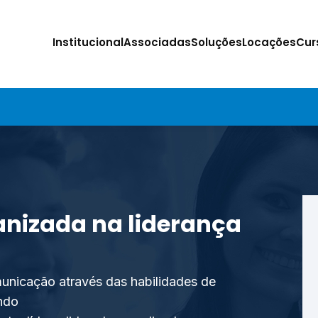
Institucional
Associadas
Soluções
Locações
Cur
izada na liderança
unicação através das habilidades de
endo