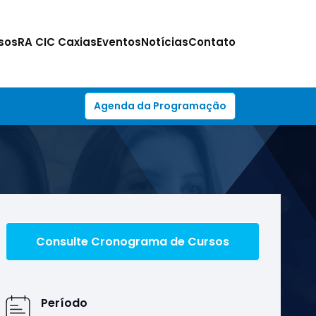
sos
RA CIC Caxias
Eventos
Notícias
Contato
Agenda da Programação
Consulte Cronograma de Cursos
Período