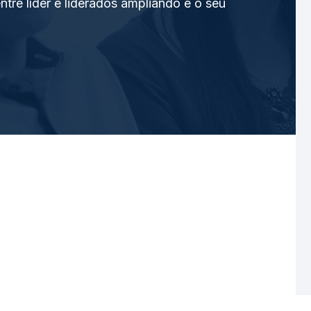
tre líder e liderados ampliando e o seu