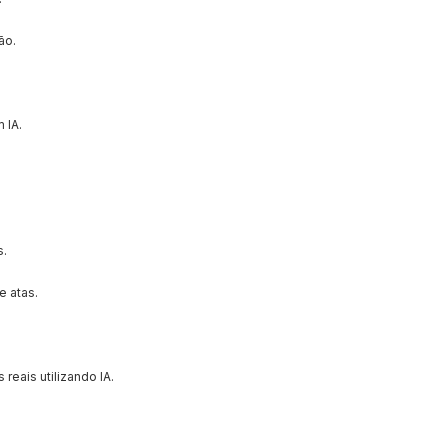
ão.
 IA.
s.
e atas.
reais utilizando IA.