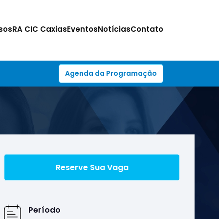
sos
RA CIC Caxias
Eventos
Notícias
Contato
Agenda da Programação
Reserve Sua Vaga
Período