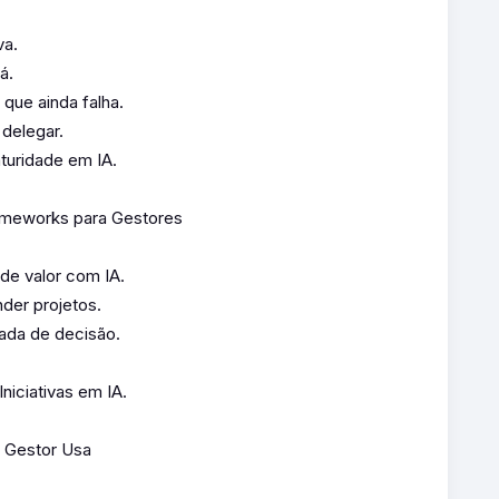
va.
á.
 que ainda falha.
 delegar.
turidade em IA.
rameworks para Gestores
de valor com IA.
der projetos.
mada de decisão.
niciativas em IA.
o Gestor Usa