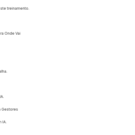
ste treinamento.
ra Onde Vai
alha.
IA.
a Gestores
 IA.
.