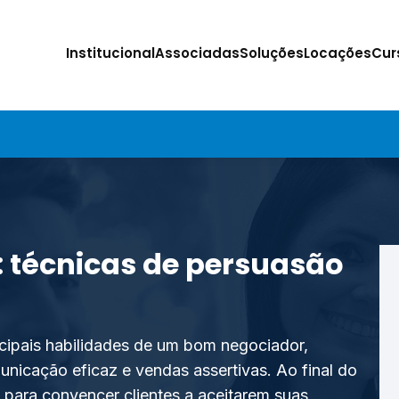
Institucional
Associadas
Soluções
Locações
Cur
 técnicas de persuasão
ncipais habilidades de um bom negociador,
unicação eficaz e vendas assertivas. Ao final do
s para convencer clientes a aceitarem suas