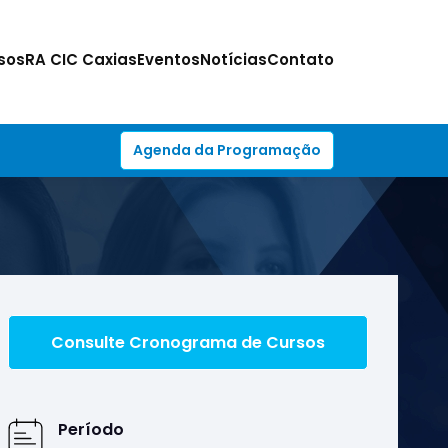
sos
RA CIC Caxias
Eventos
Notícias
Contato
Agenda da Programação
Consulte Cronograma de Cursos
Período