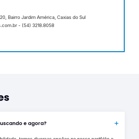
520, Bairro Jardim América, Caxias do Sul
.com.br - (54) 3218.8058
es
buscando e agora?
bilidade, temos diversas opções no nosso portfólio e