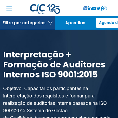
Institucional
Filtre por categorias
Apostilas
Agenda d
Associadas
Soluções
Interpretação +
Locações
Formação de Auditores
Cursos
Internos ISO 9001:2015
RA CIC Caxias
Objetivo: Capacitar os participantes na
interpretação dos requisitos e formar para
Eventos
realização de auditorias interna baseada na ISO
Notícias
9001:2015 Sistema de Gestão
da Qualidade, buscando agregar valor e melhoria