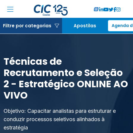
Institucional
Filtre por categorias
Apostilas
Agenda d
Associadas
Soluções
Técnicas de
Locações
Recrutamento e Seleção
Cursos
2 - Estratégico ONLINE AO
VIVO
RA CIC Caxias
Eventos
Objetivo: Capacitar analistas para estruturar e
conduzir processos seletivos alinhados à
Notícias
estratégia