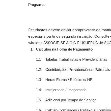
Programa:
Estudantes devem enviar comprovante de matrí
especial a partir da segunda inscrição. Consul
wireless.ASSOCIE-SE À CIC E USUFRUA JÁ S
1.
Cálculos na Folha de Pagamento
1.1
Tabelas Trabalhistas e Previdenciárias
1.2
Contribuições Previdenciárias Patronais
1.3
Horas Extras / Reflexo s/ HE
1.4
Intrajornada / Interjornada
1.5
Adicional por Tempo de Serviço
1.6
Calculo Comissões / Reflexo s/ Comiss