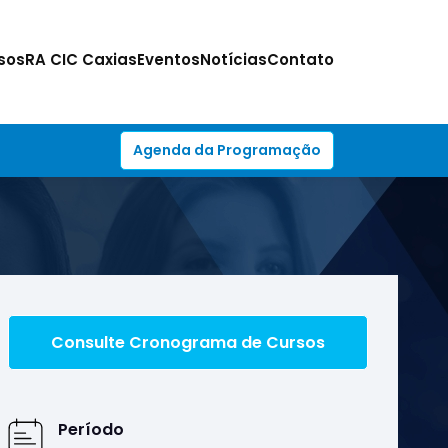
sos
RA CIC Caxias
Eventos
Notícias
Contato
Agenda da Programação
Consulte Cronograma de Cursos
Período