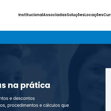
Institucional
Associadas
Soluções
Locações
Cur
as na prática
entos e descontos
zos, procedimentos e cálculos que