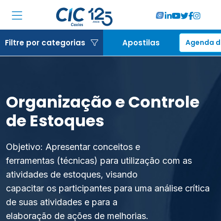
Institucional
Filtre por categorias
Apostilas
Agenda d
Associadas
Soluções
Organização e Controle
Locações
de Estoques
Cursos
Objetivo: Apresentar conceitos e
RA CIC Caxias
ferramentas (técnicas) para utilização com as
atividades de estoques, visando
Eventos
capacitar os participantes para uma análise crítica
de suas atividades e para a
Notícias
elaboração de ações de melhorias.