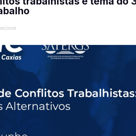
itos trabalhistas é tema do 
abalho
/05/2025