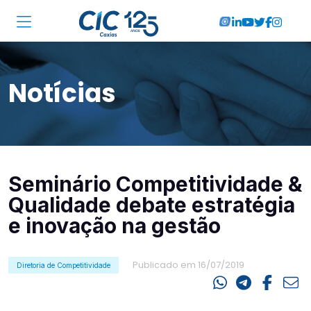
Institucional
Notícias
Associadas
Soluções
Locações
Seminário Competitividade &
Cursos
Qualidade debate estratégia
RA CIC Caxias
e inovação na gestão
Eventos
Publicado em 16/07/2019
Diretoria de Competitividade
Notícias