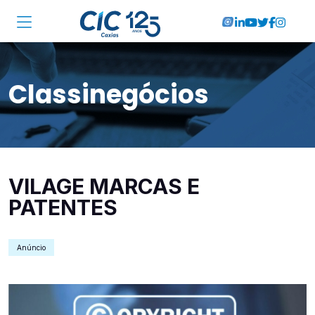
Institucional
Classinegócios
Associadas
Soluções
Locações
VILAGE MARCAS E
Cursos
PATENTES
RA CIC Caxias
Anúncio
Eventos
Notícias