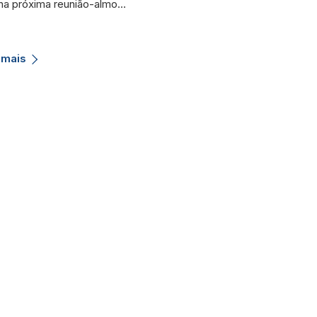
na próxima reunião-almo…
Caxias) foi homenageada n
d…
 mais
Saiba mais