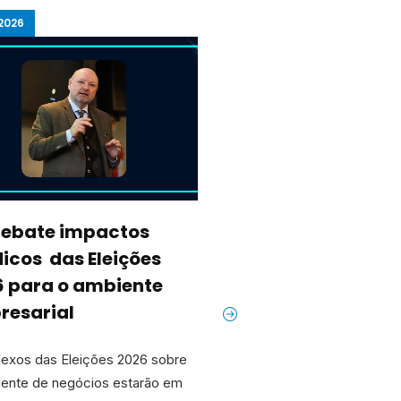
2026
15/07/2026
debate impactos
Câmara de Verea
dicos das Eleições
homenageia enti
6 para o ambiente
pelos 125 anos de
resarial
história
lexos das Eleições 2026 sobre
A Câmara de Indústria, Co
iente de negócios estarão em
Serviços de Caxias do Sul 