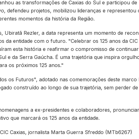
nhou as transformações de Caxias do Sul e participou de m
o, defendeu projetos, mobilizou lideranças e representou os
erentes momentos da história da Região.
as, Ubiratã Rezler, a data representa um momento de rec
 da entidade com o futuro. "Celebrar os 125 anos da CIC
uíram esta história e reafirmar o compromisso de continuar
ul e da Serra Gaúcha. É uma trajetória que inspira orgul
para os próximos 125 anos."
os os Futuros", adotado nas comemorações deste marco hi
egado construído ao longo de sua trajetória, sem perder de
 homenagens a ex-presidentes e colaboradores, pronuncia
tivo que marcará os 125 anos da entidade.
 CIC Caxias, jornalista Marta Guerra Sfreddo (MTb6267)