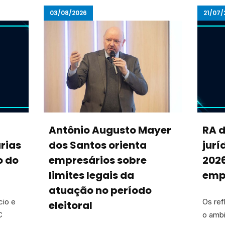
03/08/2026
21/07/
Antônio Augusto Mayer
RA 
rias
dos Santos orienta
jurí
o do
empresários sobre
202
limites legais da
emp
atuação no período
cio e
Os ref
eleitoral
C
o amb