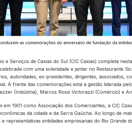
conduzem as comemorações do aniversário de fundação da entidade 
o e Serviços de Caxias do Sul (CIC Caxias) completa nesta q
celebrada com uma solenidade e jantar no Restaurante Sica
ios, autoridades, ex-presidentes, dirigentes, associados, 
l. À frente das comemorações está a gestão liderada pelo
iezzer (Indústria), Marcos Rossi Victorazzi (Comércio) e A
ani em 1901 como Associação dos Comerciantes, a CIC Cax
 econômicas da cidade e da Serra Gaúcha. Ao longo de mai
 e representativas entidades empresariais do Rio Grande do