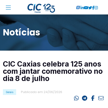
Institucional
Notícias
Associadas
Soluções
Locações
CIC Caxias celebra 125 anos
Cursos
com jantar comemorativo no
RA CIC Caxias
dia 8 de julho
Eventos
Publicado em 24/06/2026
Gerais
Notícias