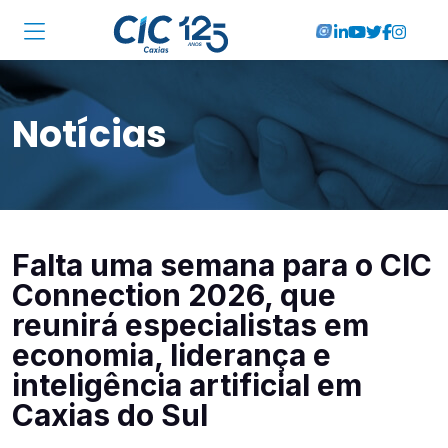
Institucional
Notícias
Associadas
Soluções
Locações
Falta uma semana para o CIC
Cursos
Connection 2026, que
RA CIC Caxias
reunirá especialistas em
economia, liderança e
Eventos
inteligência artificial em
Caxias do Sul
Notícias