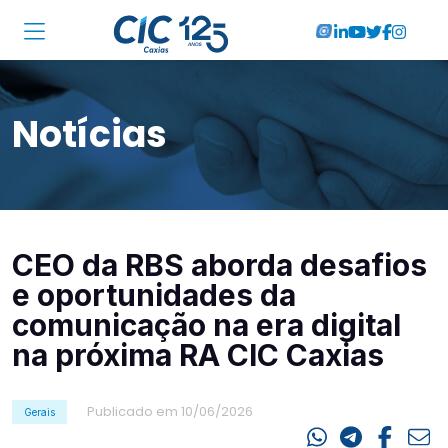
Institucional
Notícias
Associadas
Soluções
Locações
CEO da RBS aborda desafios
Cursos
e oportunidades da
RA CIC Caxias
comunicação na era digital
na próxima RA CIC Caxias
Eventos
Publicado em 10/06/2026
Notícias
Gerais