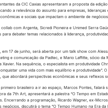
entantes da CIC Caxias apresentaram a proposta da ediçã
tacando a relevância do assunto para empresas, lideranças e
econômicas e sociais que impactam o ambiente de negócios
 collab com Argenta, Sicredi Pioneira e Unimed Serra Gaú
as para debater temas relacionados à liderança, produtividad
 em 17 de junho, será aberta por um talk show com Alessa
keting e comunicação da Padtec, e Mario Laffitte, sócio 
a Xavier. Na sequência, o especialista em produtividade Ch
nquistar uma vida com mais equilíbrio e produtividade”. O
 que abordará perspectivas econômicas e seus reflexos so
 primeiro brasileiro a ir ao espaço, Marcos Pontes, falará
ora da 7th Art, apresentará a palestra “O Tempo em Estad
ivas. Encerrando a programação, Ricardo Wagner, ex-Microso
a aos negócios, discutirá o tema “O Tempo Humano na Era da 