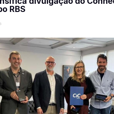
ensifica divulgação do Conne
po RBS
6