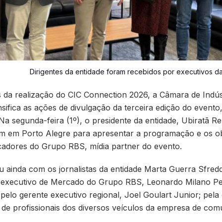
Dirigentes da entidade foram recebidos por executivos da
da realização do CIC Connection 2026, a Câmara de Indúst
nsifica as ações de divulgação da terceira edição do evento
a segunda-feira (1º), o presidente da entidade, Ubiratã Rez
am em Porto Alegre para apresentar a programação e os ob
nicadores do Grupo RBS, mídia partner do evento.
u ainda com os jornalistas da entidade Marta Guerra Sfredd
or-executivo de Mercado do Grupo RBS, Leonardo Milano Per
; pelo gerente executivo regional, Joel Goulart Junior; pela
 de profissionais dos diversos veículos da empresa de com