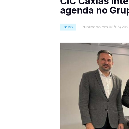
CIC Caxias int
agenda no Gru
Publicado em 03/06/202
Gerais