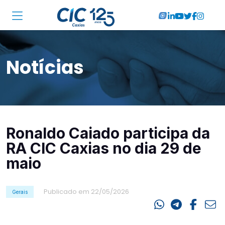
Institucional
Notícias
Associadas
Soluções
Locações
Ronaldo Caiado participa da
Cursos
RA CIC Caxias no dia 29 de
RA CIC Caxias
maio
Eventos
Publicado em 22/05/2026
Gerais
Notícias