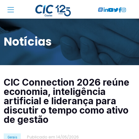
Institucional
Notícias
Associadas
Soluções
Locações
CIC Connection 2026 reúne
Cursos
economia, inteligência
RA CIC Caxias
artificial e liderança para
discutir o tempo como ativo
Eventos
de gestão
Notícias
Publicado em 14/05/2026
Gerais