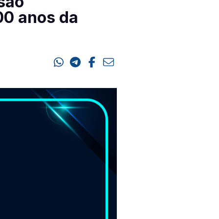
são
00 anos da