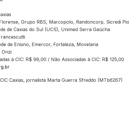
Caxias
 Florense, Grupo RBS, Marcopolo, Randoncorp, Sicredi Pio
ade de Caxias do Sul (UCS), Unimed Serra Gaúcha
rancescutti
ede de Ensino, Emercor, Fortaleza, Movelaria
a Onzi
iadas à CIC: R$ 99,00 / Não Associadas à CIC: R$ 125,00
rg.br
 CIC Caxias, jornalista Marta Guerra Sfreddo (MTb6267)