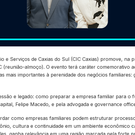
o e Serviços de Caxias do Sul (CIC Caxias) promove, na pr
 (reunião-almoço). O evento terá caráter comemorativo ao
s mais importantes à perenidade dos negócios familiares:
são e legado: como preparar a empresa familiar para o fut
Capital, Felipe Macedo, e pela advogada e governance office
rdar como empresas familiares podem estruturar processo
ônio, cultura e continuidade em um ambiente econômico 
les, ganha relevância em uma região marcada pela forte pr