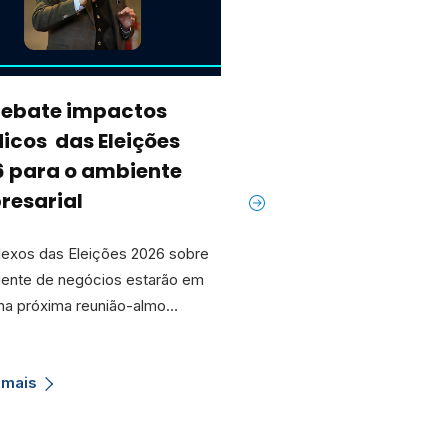
debate impactos
Câmara de Verea
dicos das Eleições
homenageia enti
6 para o ambiente
pelos 125 anos de
resarial
história
lexos das Eleições 2026 sobre
A Câmara de Indústria, Co
iente de negócios estarão em
Serviços de Caxias do Sul 
na próxima reunião-almo…
Caxias) foi homenageada n
d…
 mais
Saiba mais