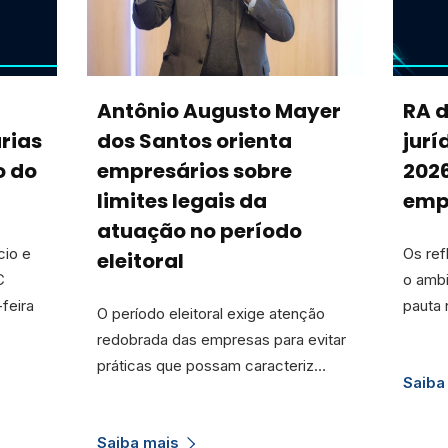
Antônio Augusto Mayer
RA 
rias
dos Santos orienta
jurí
o do
empresários sobre
202
limites legais da
emp
atuação no período
cio e
Os ref
eleitoral
C
o amb
feira
pauta 
O período eleitoral exige atenção
redobrada das empresas para evitar
práticas que possam caracteriz…
Saiba
Saiba mais