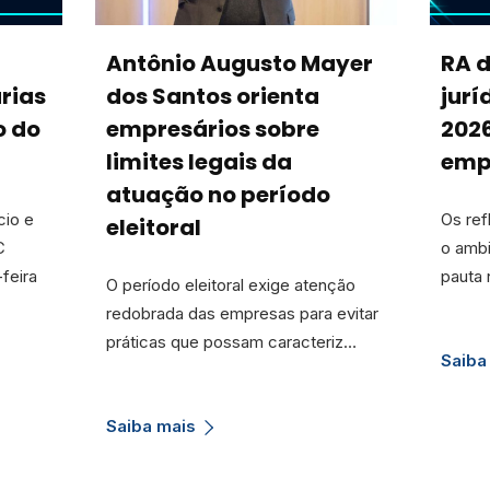
Antônio Augusto Mayer
RA 
rias
dos Santos orienta
jurí
o do
empresários sobre
202
limites legais da
emp
atuação no período
cio e
Os ref
eleitoral
C
o amb
feira
pauta 
O período eleitoral exige atenção
redobrada das empresas para evitar
práticas que possam caracteriz…
Saiba
Saiba mais