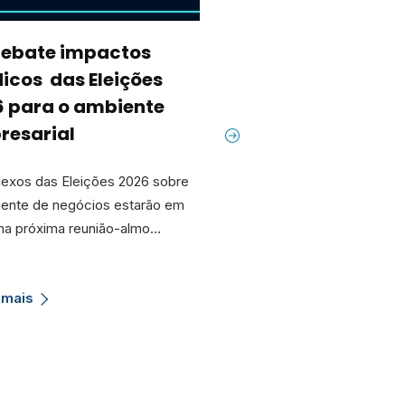
debate impactos
Câmara de Verea
dicos das Eleições
homenageia enti
6 para o ambiente
pelos 125 anos de
resarial
história
lexos das Eleições 2026 sobre
A Câmara de Indústria, Co
iente de negócios estarão em
Serviços de Caxias do Sul 
na próxima reunião-almo…
Caxias) foi homenageada n
d…
 mais
Saiba mais