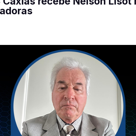
 Caxias recebe Nelson Lisot 
radoras
5