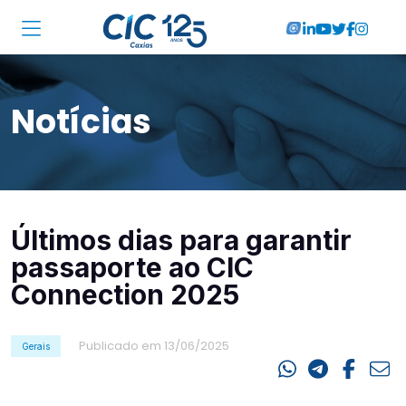
Institucional
Notícias
Associadas
Soluções
Locações
Últimos dias para garantir
Cursos
passaporte ao CIC
RA CIC Caxias
Connection 2025
Eventos
Publicado em 13/06/2025
Gerais
Notícias