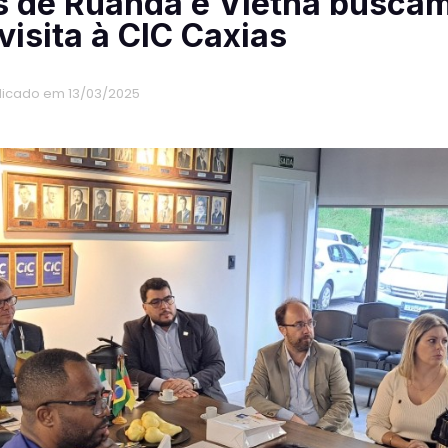
s de Ruanda e Vietnã buscam
visita à CIC Caxias
licado em 13/03/2025