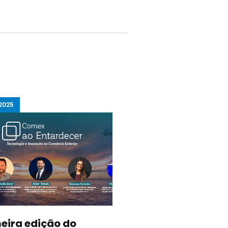
2025
04/09/2025
eira edição do
CIC Caxias receb