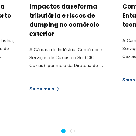
va
impactos da reforma
Com
orto
tributária e riscos de
Ent
dumping no comércio
tecn
exterior
ústria,
A Câma
as do
Serviç
A Câmara de Indústria, Comércio e
…
Caxias
Serviços de Caxias do Sul (CIC
Caxias), por meio da Diretoria de …
Saiba
Saiba mais