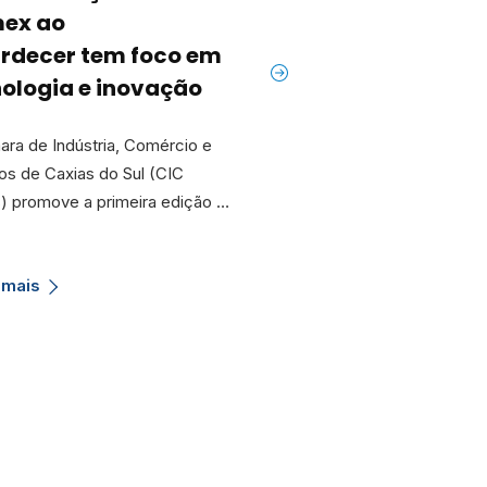
ex ao
embaixador da
ardecer tem foco em
Argentina para tr
ologia e inovação
de parcerias e co
bilateral
ra de Indústria, Comércio e
os de Caxias do Sul (CIC
A Câmara de Indústria, Co
) promove a primeira edição …
Serviços de Caxias do Sul 
Caxias) recebeu, na tarde
qu…
 mais
Saiba mais