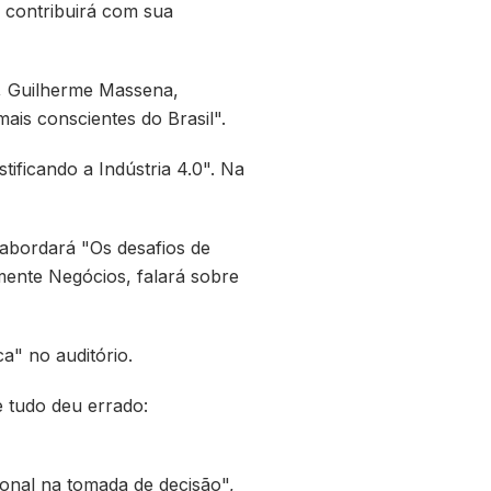
n contribuirá com sua
o, Guilherme Massena,
is conscientes do Brasil".
tificando a Indústria 4.0". Na
.
, abordará "Os desafios de
mente Negócios, falará sobre
a" no auditório.
e tudo deu errado:
ional na tomada de decisão",