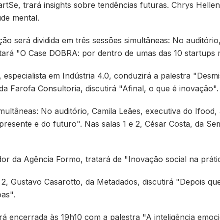
artSe, trará insights sobre tendências futuras. Chrys Helle
úde mental.
ção será dividida em três sessões simultâneas: No auditóri
ará "O Case DOBRA: por dentro de umas das 10 startups ma
 especialista em Indústria 4.0, conduzirá a palestra "Desmis
da Farofa Consultoria, discutirá "Afinal, o que é inovação"
imultâneas: No auditório, Camila Leães, executiva do Ifood
presente e do futuro". Nas salas 1 e 2, César Costa, da Se
or da Agência Formo, tratará de "Inovação social na prátic
 2, Gustavo Casarotto, da Metadados, discutirá "Depois qu
as".
á encerrada às 19h10 com a palestra "A inteligência emoc