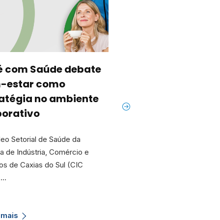
é com Saúde debate
CIC Caxias prom
-estar como
mais uma edição 
atégia no ambiente
Degustando
porativo
Experiências
eo Setorial de Saúde da
No dia 14 de agosto, às 19h
 de Indústria, Comércio e
auditório da Câmara de Indú
os de Caxias do Sul (CIC
Comércio e Serviços de Ca
s…
S…
 mais
Saiba mais