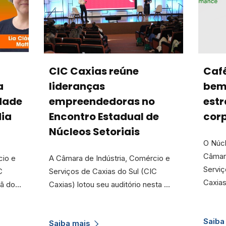
CIC Caxias reúne
Caf
a
lideranças
bem
dade
empreendedoras no
estr
dia
Encontro Estadual de
cor
Núcleos Setoriais
O Núcl
Câmara
cio e
A Câmara de Indústria, Comércio e
Serviç
C
Serviços de Caxias do Sul (CIC
Caxia
iã do…
Caxias) lotou seu auditório nesta …
Saiba
Saiba mais