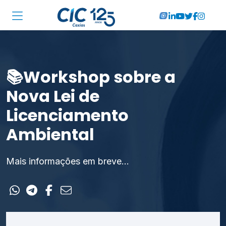
Institucional
Associadas
📚Workshop sobre a
Soluções
Nova Lei de
Licenciamento
Locações
Ambiental
Cursos
RA CIC Caxias
Mais informações em breve...
Eventos
Notícias