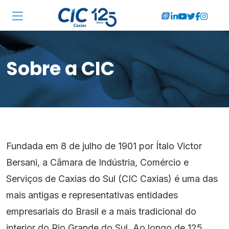
Institucional
Sobre a CIC
Associadas
Soluções
Locações
Cursos
Fundada em 8 de julho de 1901 por Ítalo Victor
RA CIC Caxias
Bersani, a Câmara de Indústria, Comércio e
Serviços de Caxias do Sul (CIC Caxias) é uma das
Eventos
mais antigas e representativas entidades
empresariais do Brasil e a mais tradicional do
Notícias
interior do Rio Grande do Sul. Ao longo de 125